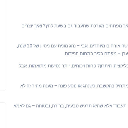
ך מפתחים מערכת שתעבוד גם בשעת לחץ? ואיך יוצרים
בפרק הפודקאסט השבועי של NewTaxi, אירחנו שלושה אורחים מיוחדים: אבי – נהג מונית עם ניסיון של 20 שנה,
ערן – מפתח בכיר בתחום הניידות.
ליקציה. היתרון? פחות ויכוחים, יותר נסיעות מתואמות. אבל
ה מתחיל בהקשבה. כשנהג או נוסע פונה – מענה מהיר זה לא
עבוד' אלא שהיא תרגיש טבעית, ברורה, ובטוחה – גם לאמא