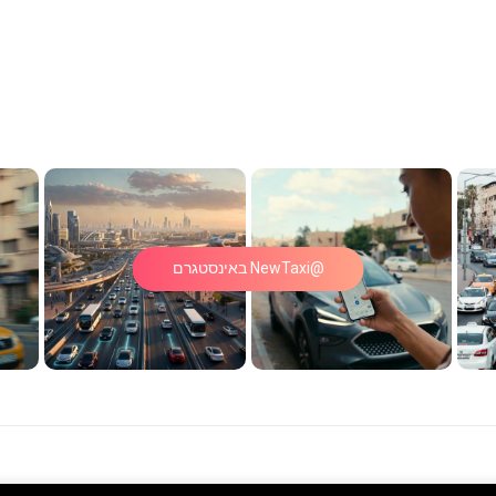
@NewTaxi באינסטגרם