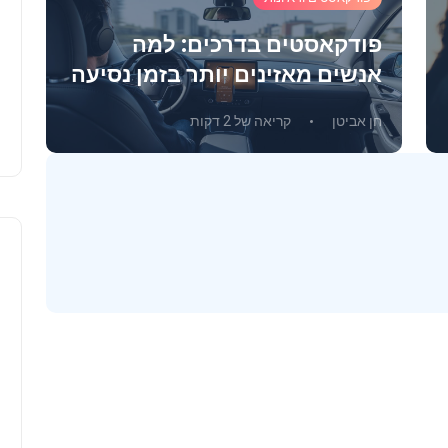
פודקאסטים בדרכים: למה
מ
אנשים מאזינים יותר בזמן נסיעה
י
חן אביטן
קריאה של 2 דקות
ח
פודקאסטים וראיונות