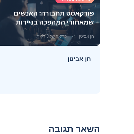
ונות
פודקאסט תחבורה: האנשים
שמאחורי המהפכה בניידות
העירונית
חן אביטן
קריאה של 3 דקות
חן אביטן
השאר תגובה