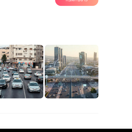
©% NewTaxi ltd כל הזכויות שמורות.