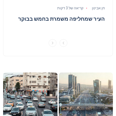
חן אביטן
קריאה של 3 דקות
חן אב
העיר שמחליפה משמרת בחמש בבוקר
הרח