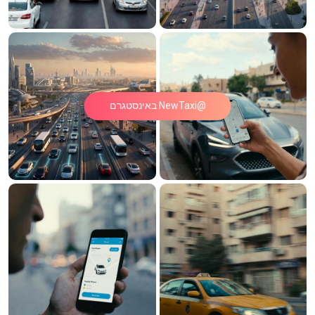
@NewTaxi באינסטגרם