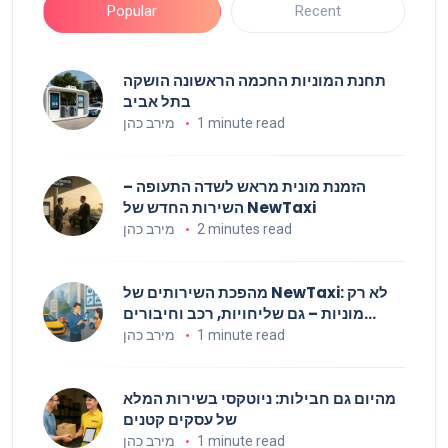
Popular
Recent
תחנת המוניות החכמה הראשונה הושקה
בתל אביב
1 minute read
מירב כהן
הזמנת מונית מראש לשדה התעופה –
השירות החדש של NewTaxi
2 minutes read
מירב כהן
מהפכת השירותים של NewTaxi: לא רק
מוניות – גם שליחויות, רכב וחיבורים
עסקיים
1 minute read
מירב כהן
מהיום גם חבילות: ניוטקסי בשירות המלא
של עסקים קטנים
1 minute read
מירב כהן