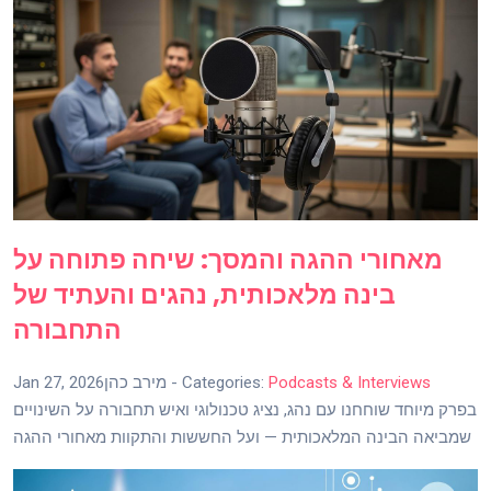
מאחורי ההגה והמסך: שיחה פתוחה על
בינה מלאכותית, נהגים והעתיד של
התחבורה
Podcasts & Interviews
- Categories:
מירב כהן
Jan 27, 2026
בפרק מיוחד שוחחנו עם נהג, נציג טכנולוגי ואיש תחבורה על השינויים
שמביאה הבינה המלאכותית — ועל החששות והתקוות מאחורי ההגה