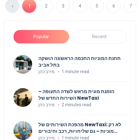
‹
1
2
3
4
5
6
7
Popular
Recent
תחנת המוניות החכמה הראשונה הושקה
בתל אביב
1 minute read
מירב כהן
הזמנת מונית מראש לשדה התעופה –
השירות החדש של NewTaxi
2 minutes read
מירב כהן
מהפכת השירותים של NewTaxi: לא רק
מוניות – גם שליחויות, רכב וחיבורים
עסקיים
1 minute read
מירב כהן