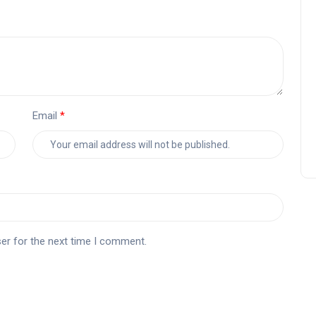
1 minute read
מירב כהן
NewTaxi ושותפות שילוח:
הזדמנות כלכלית חדשה לנהגים
Email
er for the next time I comment.