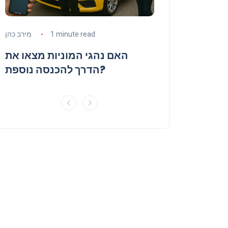
2 min
מירב כהן
1 minute read
מירב כהן
כריעו את ענף
האם נהגי המוניות מצאו את
המוניות?
הדרך להכנסה נוספת?