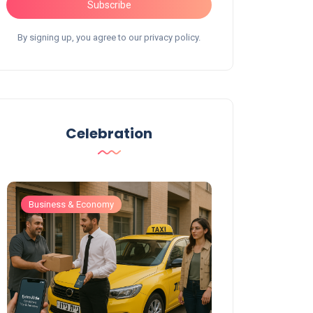
עבודה חדש
Subscribe
חן אביטן
3 minutes read
חן אביטן
By signing up, you agree to our privacy policy.
Celebration
Business & Economy
Business & Eco