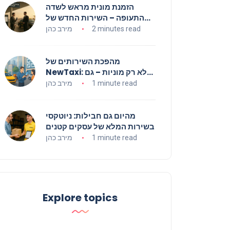
הזמנת מונית מראש לשדה
התעופה – השירות החדש של
NewTaxi
2 minutes read
מירב כהן
מהפכת השירותים של
NewTaxi: לא רק מוניות – גם
שליחויות, רכב וחיבורים עסקיים
1 minute read
מירב כהן
מהיום גם חבילות: ניוטקסי
בשירות המלא של עסקים קטנים
1 minute read
מירב כהן
Explore topics