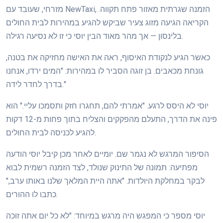
מזרחי, שעובד עם NewTaxi, הזמנה שגרתית מאזור פתח תקווה.
הקריאה הגיעה מזוג צעיר שביקש להגיע במהירות לבית החולים
בלינסון — אך מהר מאוד הבין יוסי כי זו לא נסיעה רגילה.
כאשר הגיע לנקודת האיסוף, ראה את האישה מחזיקה את בטנה,
גונחת מכאבים. בן זוגה הסביר לו במהירות: "המים ירדו, אנחנו
בדרך לחדר לידה."
יוסי לא היסס לרגע. "אמרתי להם, תחגרו חזק ותסמכו עליי." הוא
פינה את הדרך, התעלם מהפקקים והצליח בתוך פחות מ-12 דקות
להגיע לכניסה לבית החולים.
הסיפור המרגש לא נגמר שם. יומיים לאחר מכן קיבל יוסי הודעה
מפתיעה: תמונה של התינוק שנולד, לצד הזמנה רשמית לבוא
לבקר במחלקת היולדות. "אתה היית המלאך שלנו באותו ערב,"
כתבו לו ההורים.
יוסי מספר כי המפגש היה מרגש במיוחד: "לא כל יום אתה זוכה